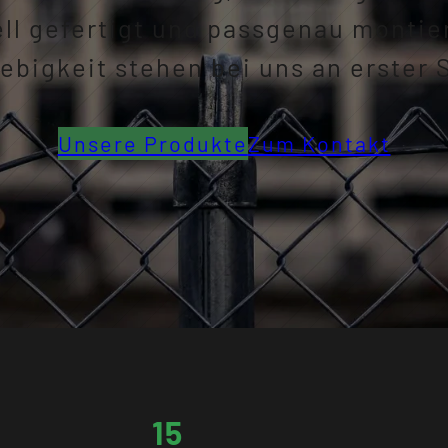
ll gefertigt und passgenau montiert
ebigkeit stehen bei uns an erster S
Unsere Produkte
Zum Kontakt
15