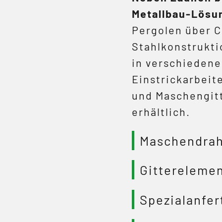
Metallbau-Lösu
Pergolen über Ca
Stahlkonstrukti
in verschieden
Einstrickarbeit
und Maschengitt
erhältlich.
Maschendrah
Gittereleme
Spezialanfe