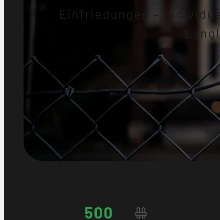
Einfriedungen – individue
Langl
500