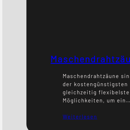
Maschendrahtzä
Maschendrahtzäune sin
der kostengünstigsten
gleichzeitig flexibelst
Möglichkeiten, um ein
Grundstück sicher
einzufrieden. Sie eigne
Weiterlesen
sowohl für private Gärt