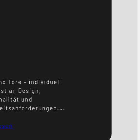
d Tore – individuell
st an Design,
nalität und
eitsanforderungen.
Tore werden aus
tigen Materialien
esen
gt, wobei massive