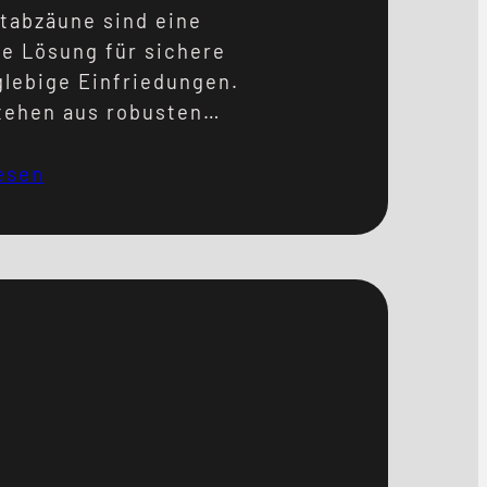
tabzäune sind eine
e Lösung für sichere
glebige Einfriedungen.
tehen aus robusten
tabgittermatten mit
aschenweite von 50 ×
esen
oder 100 × 200 mm,
 sie sowohl für private
h gewerbliche und
ielle Anwendungen
 geeignet sind.