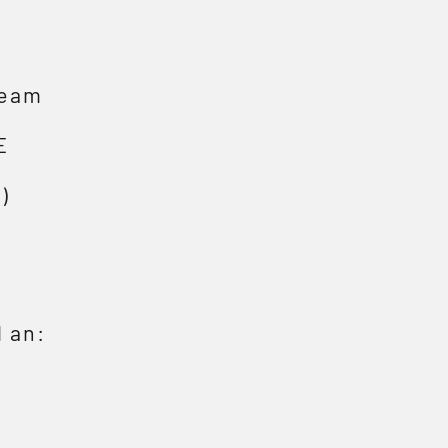
Team
E
)
 an: